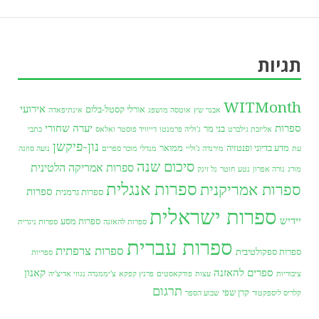
תגיות
WITMonth
אירועי
אורלי קסטל-בלום
אבנר שץ
אוטסה מושפג
אינתיפאדה
ספרות
יערה שחורי
בני מר
אליזבת גילברט
ג'וליה פרמנטו
דייוויד פוסטר ואלאס
כתבי
נון-פיקשן
מדע בדיוני ופנטזיה
ממואר
עת
מירנדה ג'וליי
מנדלי מוכר ספרים
נועה סוזנה
סיכום שנה
ספרות אמריקה הלטינית
מורג
נורה אפרון
נטע חוטר
נל זינק
ספרות אנגלית
ספרות אמריקנית
ספרות
ספרות גרמנית
ספרות ישראלית
יידיש
ספרות מסע
ספרות להאזנה
ספרות ניגרית
ספרות עברית
ספרות צרפתית
ספרות ספקולטיבית
ספריות
ספרים להאזנה
קאנון
ציבוריות
עצות
פודקאסטים
פרנץ קפקא
צ'יממנדה נגוזי אדיצ'יה
תרגום
קרן שפי
קלריס ליספקטור
שבוע הספר