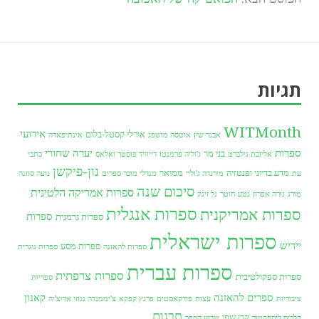
תגיות
WITMonth
אירועי
אורלי קסטל-בלום
אבנר שץ
אוטסה מושפג
אינתיפאדה
ספרות
יערה שחורי
בני מר
אליזבת גילברט
ג'וליה פרמנטו
דייוויד פוסטר ואלאס
כתבי
נון-פיקשן
מדע בדיוני ופנטזיה
ממואר
עת
מירנדה ג'וליי
מנדלי מוכר ספרים
נועה סוזנה
סיכום שנה
ספרות אמריקה הלטינית
מורג
נורה אפרון
נטע חוטר
נל זינק
ספרות אנגלית
ספרות אמריקנית
ספרות
ספרות גרמנית
ספרות ישראלית
יידיש
ספרות מסע
ספרות להאזנה
ספרות ניגרית
ספרות עברית
ספרות צרפתית
ספרות ספקולטיבית
ספריות
ספרים להאזנה
קאנון
ציבוריות
עצות
פודקאסטים
פרנץ קפקא
צ'יממנדה נגוזי אדיצ'יה
תרגום
קרן שפי
קלריס ליספקטור
שבוע הספר