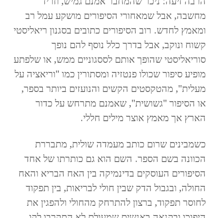
הרבה זיעה: ניכר שהמחבר אמנם גמיש, וזריז
מחשבה, אבל שמאחורי הסיפורים מושקע עמל רב
ומאמץ לחדש. רוב הסיפורים כתובים בסגנון ריאליסטי
קשוח ונוקב, אבל בדרך כלל נוסף להם נופך
סוריאליסטי שהופך אותם לססגוניים ממש, או שלפתע
מופיע סיפור שכולו פנטזיה ומסתורין כמו "וריאציה על
מעלית", מהטקסטים הקשים והנועזים ביותר בספר,
או הסיפור "גשושית", שאמנם מתרחש על כדור
הארץ אך מאמץ אוצר מילים חללי.
כשמבינים שרום כותב מעמדה שולית, מתבררת
הכוונה בשם הספר. השם הוא גם כותרתו של אחד
הסיפורים העוסקים בדינמיקה בין האח הבריא והאח
החולה, ובגבול הדק שבין חולי לבריאות, בין תפקוד
לחוסר תפקוד, ברצון להתרחק מהחולי ולהפגין את
היפוכו ובקנאה באנשים שמעולם לא התקרבו לקו