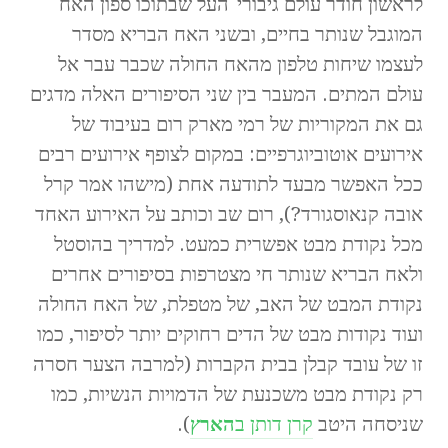
לראשון חודר עולם גיבורי־העל שבתוכו ספון האח
המוגבל שנותר בחיים, ובשני האח הבריא מסדר
לעצמו שיחות טלפון מהאח החולה שכבר עבר אל
עולם המתים. המעבר בין שני הסיפורים האלה מדגים
גם את המקוריות של רמי מארק רום בעיבוד של
אירועים אוטוביוגרפיים: במקום לצופף אירועים רבים
ככל האפשר מבעד לתודעה אחת (מישהו אמר קרל
אובה קנאוסגורד?), רום שב וכותב על האירוע האחד
מכל נקודת מבט אפשרית כמעט. למדריך בהוסטל
ולאח הבריא שנותר חי מצטרפות בסיפורים אחרים
נקודת המבט של האב, של מטפלת, של האח החולה
ועוד נקודות מבט של הדים רחוקים יותר לסיפור, כמו
זו של עובד קבלן בבית הקברות (למרבה הצער חסרה
רק נקודת מבט משכנעת של הדמויות הנשיות, כמו
שניסחה היטב
קרן דותן ב
הארץ
).