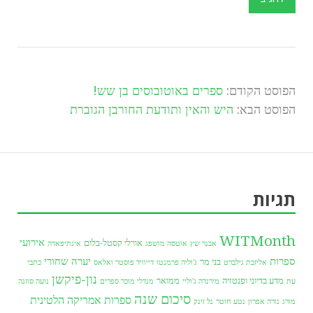
הפוסט הקודם:
ספרים באוטובוסים בן שש!
הפוסט הבא:
היש והאין ותודעת החורבן הגוברת
תגיות
WITMonth
אירועי
אורלי קסטל-בלום
אבנר שץ
אוטסה מושפג
אינתיפאדה
ספרות
יערה שחורי
בני מר
אליזבת גילברט
ג'וליה פרמנטו
דייוויד פוסטר ואלאס
כתבי
נון-פיקשן
מדע בדיוני ופנטזיה
ממואר
עת
מירנדה ג'וליי
מנדלי מוכר ספרים
נועה סוזנה
סיכום שנה
ספרות אמריקה הלטינית
מורג
נורה אפרון
נטע חוטר
נל זינק