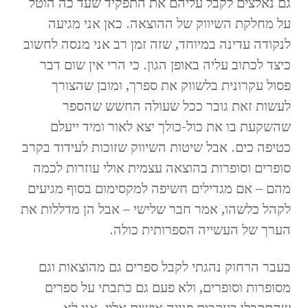
גם נאלצים לקבל עליהם את התפקיד שעד כה הוטל
על מחלקת השיווק של ההוצאה. כאן אני מגיעה
לנקודה עדינה במיוחד, שזה זמן רב אני מנסה לחשוב
כיצד לכתוב עליה באופן הגון. כי הרי אין שום דבר
פסול עקרונית בלשווק את ספרך, ומובן שהצורך
לעשות זאת גובר ככל שעולה החשש שהספר
שהשקעת בו את כול-כולך יצא לאור ומיד ייעלם
כטיפה כים. אבל שיטות השיווק שזוכות לעידוד בקרב
סופרים וסופרות בהוצאה עצמית אולי עוזרות לכמה
מהם – אם מגדילים חשיפה למקסימום בסוף מגיעים
לקהל כלשהו, אמר חבר שלישי – אבל הן מדללות את
הערך של העשייה הספרותית כולה.
בעבר הרחוק נהגתי לקבל ספרים גם מהוצאות וגם
מסופרות וסופרים, ולא פעם גם כתבתי על ספרים
שהתקבלו בעקבות פנייה אישית אליי. אני לא