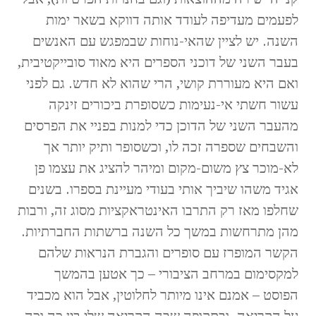
לפעמים מעדיפה לעודד אותה דווקא בשאר ימות
השנה. יש לציין שהאי-נוחות שבמפגש עם האנשים
בעבר השני של דוכני הספרים היא מאוד סובייקטיבית,
ואם היא מעוררת קושי, הרי שהוא לא חדש. גם לפני
עשור חשתי אי-נעימות כשסופרת ביכורים זינקה
מהעבר השני של הדוכן כדי למנות בפניי את הפרסים
והשבחים שספרה זכה לו, וכשסופר ותיק יותר אך
לא-מוכר צץ משום-מקום ומיהר להציג את עצמו פן
אגיד משהו שיביך אותי בעודי מעיינת בספרו. בשנים
שחלפו מאז רק התרבו האינטראקציות מסוג זה, ורבות
מהן מתרחשות במשך כל השנה ברשתות החברתיות.
הקשר המופרז עם סופרים והגברת הנראות שלהם
למקסימום במרחב הציבורי – כך אטען בהמשך
הפוסט – אמנם אינו מיותר לחלוטין, אבל הוא מכביד
על הקריאה. ובתקופה שבה הקריאה שלי בין כה וכה