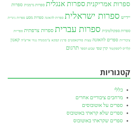
ספרות אנגלית
ספרות אמריקנית
ספרות
ספרות גרמנית
ספרות ישראלית
יידיש
ספרות מסע
ספרות להאזנה
ספרות ניגרית
ספרות עברית
ספרות צרפתית
ספרות ספקולטיבית
ספריות
ספרים להאזנה
קאנון
ציבוריות
עצות
פודקאסטים
פרנץ קפקא
צ'יממנדה נגוזי אדיצ'יה
תרגום
קרן שפי
קלריס ליספקטור
שבוע הספר
קטגוריות
כללי
מרחבים ציבוריים אחרים
ספרים על אוטובוסים
ספרים שלא קראתי באוטובוס
ספרים שקראתי באוטובוס