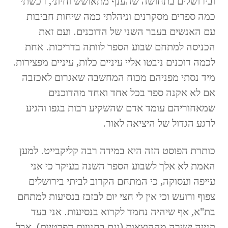
ובירושלים בתחושה שהענף מתאושש וחיוני, רכשתי
כמה ספרים מסקרנים וניהלתי כמה שיחות חביבות
עם האנשים בעבר השני של הדוכנים. ועם זאת
הכניסה למתחם שבוע הספר לוותה בדריכות. אחת
לכמה דוכנים ניבטו אליי עיניים כלות, עיניים מפצירות.
מיד נסתי מפניהם מכוח המחשבה שאגרום לאכזבה
אם לא אקנה ספר בכל אחד ואחד מהדוכנים
שמאחוריהם עומד אדם שהשקיע רבות בגפו והגיע
לרגע הגדול של היציאה לאור.
כותרת הפוסט הזה היא במידה רבה קליקבייט. למען
האמת לא אלך לשבוע הספר השנה בעיקר כי אני
עייפה ועסוקה, כי המתחם הקרוב לביתי בירושלים
צפוף ורועש וכי אין לי חצי יום לבזבז בנסיעות למתחם
בת"א, אף שיהיה נחמד לקרוא בנסיעות. אני בעד
קנייה ישירה מההוצאות (וגם בחנויות הפרטיות), אבל