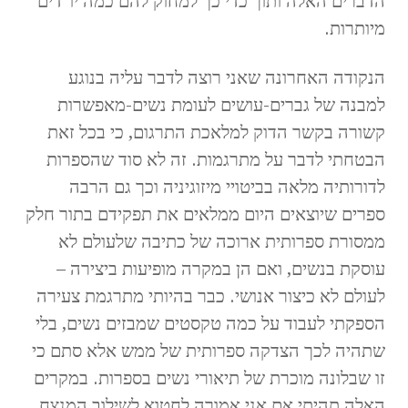
הדברים האלה ותוך כדי כך למחוק להם כמה יו"דים
מיותרות.
הנקודה האחרונה שאני רוצה לדבר עליה בנוגע
למבנה של גברים-עושים לעומת נשים-מאפשרות
קשורה בקשר הדוק למלאכת התרגום, כי בכל זאת
הבטחתי לדבר על מתרגמות. זה לא סוד שהספרות
לדורותיה מלאה בביטויי מיזוגיניה וכך גם הרבה
ספרים שיוצאים היום ממלאים את תפקידם בתור חלק
ממסורת ספרותית ארוכה של כתיבה שלעולם לא
עוסקת בנשים, ואם הן במקרה מופיעות ביצירה –
לעולם לא כיצור אנושי. כבר בהיותי מתרגמת צעירה
הספקתי לעבוד על כמה טקסטים שמבזים נשים, בלי
שתהיה לכך הצדקה ספרותית של ממש אלא סתם כי
זו שבלונה מוכרת של תיאורי נשים בספרות. במקרים
האלה תהיתי אם אני אמורה לחטוא לשילוב המנצח