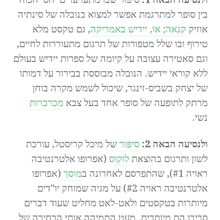
בין סופר למתרגמת אפשר למצוא בנובלה של סינתיה
אוזיק
קנאה; או, יידיש באמריקה
, גם טקסט מלא
טירוף ובו שלל מטפורות של תרגום מתעוררות לחיים,
וגם סאטירה עצובה על קיומה של ספרות יידיש בעולם
ללא קוראי יידיש. הנובלה מבוססת בבירור על דמותו
של יצחק בשביס-זינגר, שיכול לשמש מקרה בוחן
מרתק לתופעה של סופר אחד בעל צבא
מכרכרות
נשי.
ולנסיעה הבאה 2:
סיפור
של מיכל קריסטל, עורכת
לשון ותרגום בהוצאת
לוקוס
(אפרופו אלטרנטיבה
ראויה #1), שהתפרסם לאחרונה ב
מוסך
(אפרופו
אלטרנטיבה ראויה #2) על מגיה שמוחק יו"דים
מיותרות בטקסטים ולאט-לאט מחליט שעוד דברים
סביבו הם מיותרים. מעט התמיהה אותי הבחירה של