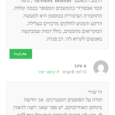
התסכיתקאסט ״Greater Boston", סיפור
קומי אבסורדי בהמשכים המסופר בכמה קולות.
התחבורה הציבורית בבוסטון היא למעשה
הרקע והמניע לחלקים מרכזיים בעלילה.
המקריאים מהממים, כולל דמות שמבקשת
מאנשים לקרוא לה: דב פנדה.
Reply
עינב
לפני 8 שנים
קישור ישיר
הי שירי
תודה על הפוסטים המעניינים. אני חדשה
בתחום האודיובוקס, יש ספר שאני רוצה להאזין
לו, הוא לא תורגם לעברית ושמו call me by