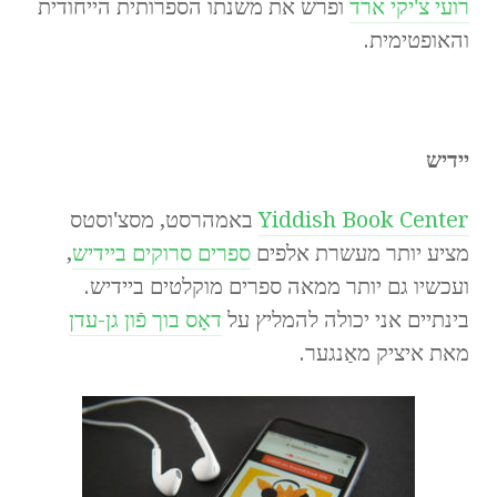
רועי צ'יקי ארד
ופרש את משנתו הספרותית הייחודית
והאופטימית.
יידיש
Yiddish Book Center
באמהרסט, מסצ'וסטס
מציע יותר מעשרת אלפים
ספרים סרוקים ביידיש
,
ועכשיו גם יותר ממאה ספרים מוקלטים ביידיש.
בינתיים אני יכולה להמליץ על
דאָס בוך פֿון גן-עדן
מאת איציק מאַנגער.