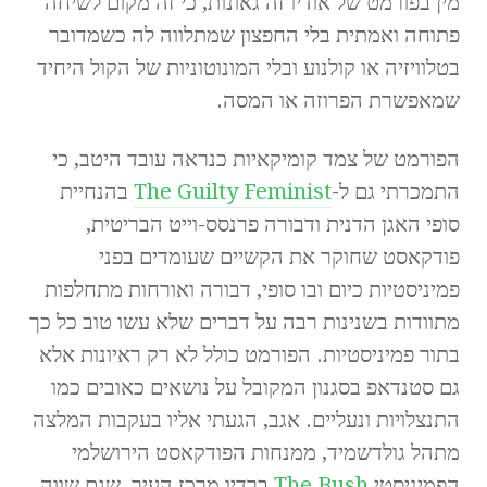
מין בפורמט של אודיו זה גאונות, כי זה מקום לשיחה
פתוחה ואמתית בלי החפצון שמתלווה לה כשמדובר
בטלוויזיה או קולנוע ובלי המונוטוניות של הקול היחיד
שמאפשרת הפרוזה או המסה.
הפורמט של צמד קומיקאיות כנראה עובד היטב, כי
התמכרתי גם ל-
The Guilty Feminist
בהנחיית
סופי האגן הדנית ודבורה פרנסס-וייט הבריטית,
פודקאסט שחוקר את הקשיים שעומדים בפני
פמיניסטיות כיום ובו סופי, דבורה ואורחות מתחלפות
מתוודות בשנינות רבה על דברים שלא עשו טוב כל כך
בתור פמיניסטיות. הפורמט כולל לא רק ראיונות אלא
גם סטנדאפ בסגנון המקובל על נושאים כאובים כמו
התנצלויות ונעליים. אגב, הגעתי אליו בעקבות המלצה
מתהל גולדשמיד, ממנחות הפודקאסט הירושלמי
הפמיניסטי
The Bush
ברדיו מרכז העיר, שגם שווה