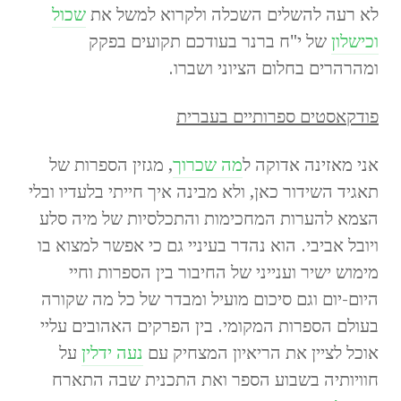
לא רעה להשלים השכלה ולקרוא למשל את
שכול
וכישלון
של י"ח ברנר בעודכם תקועים בפקק
ומהרהרים בחלום הציוני ושברו.
פודקאסטים ספרותיים בעברית
אני מאזינה אדוקה ל
מה שכרוך
, מגזין הספרות של
תאגיד השידור כאן, ולא מבינה איך חייתי בלעדיו ובלי
הצמא להערות המחכימות והתכלסיות של מיה סלע
ויובל אביבי. הוא נהדר בעיניי גם כי אפשר למצוא בו
מימוש ישיר וענייני של החיבור בין הספרות וחיי
היום-יום וגם סיכום מועיל ומבדר של כל מה שקורה
בעולם הספרות המקומי. בין הפרקים האהובים עליי
אוכל לציין את הריאיון המצחיק עם
נעה ידלין
על
חוויותיה בשבוע הספר ואת התכנית שבה התארח