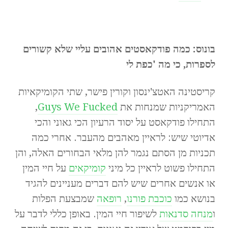
בונוס: כמה פודקאסטים אהובים עליי שלא קשורים
לספרות, כי מה 'כפת לי
קריסטינה האטצ'ינסון וקורין פישר, שתי הקומיקאיות
האמריקניות שמנחות את
Guys We Fucked
,
התחילו פודקאסט על יסוד הרעיון הכי גאוני והכי
אדיוטי שיש: לראיין מאהבים מהעבר. אחרי כמה
תכניות מן הסתם נגמר להן מלאי הבחורים האלה, והן
התחילו פשוט לראיין כל מיני
קומיקאים
על חיי המין
או אנשים אחרים שיש להם דברים מעניינים להגיד
בנושא כמו
כוכבת פורנו
,
רופאה
שמבצעת הפלות
ו
מנחה סדנאות
לשיפור חיי המין. באופן כללי לדבר על