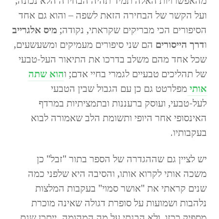
מהאפשרויות האלה תמיד תהיה הבחירה הלא נכונה,
ועל הקשר של הבחירה הזאת לשפה – והוא גם אחד
הסיפורים הכי מבריקים שקראתי, נקודה;
מיס אלגרייב
ו
דרך הייסורים
הם שני סיפורים מעמיקים ומשעשעים,
שכל אחד מהם משלב בדרכו את התיאור העל-טבעי
של תהליכים טבעיים לגמרי בחיי אדם; ו
הוא שתה
אותי
מפלרטט גם כן עם הגבול שבין הטבעי
לעל-טבעי, ועוסק ברעננות ובתמציתיות במרדף
האינסופי אחר היופי ותשומת הלב שאמורה לבוא
בעקבותיו.
יש לציין גם שההגדרה של הספר בתור "זבל" כן
משכה אותי לקרוא אותו, והסיבה היא שלפני כמה
שנים קראתי את "אושר סמוי" בעקבות המלצות
נלהבות ושמועות על סופרת דגולה שאינה מוכרת
מספיק ככזו, ולא הבנתי על מה המהומה. ייתכן שגם