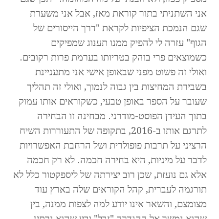
אני השתניתי בתור קוראת מאז, אבל אני משערת
שגם הנמכת הציפיות לקראת "דרך הייסורים של
הגוף" עזרה לי להפיק ממנו תענוג שמפיקים
כשמוצאים פרי בוהק בטריותו בערמת פרות רקובים.
ואולי זה פשוט מפני שבאופן אישי אני מתעניינת
בשבירת המחיצות בין גבוה לנמוך, ואולי זה תהליך
שעובר על הספר באופן טבעי, כשקוראים אותו עמוק
בתוך העידן הפוסט-מודרני. מבחינה זו הבחירה
לתרגם אותו ב-2016, בתקופה של התעוררות השיח
הרציני על תרבות פופולרית ושל הרחבת האפשרויות
לדבר על מיניות, היא בחירה חכמה. לא רק חכמה
אלא גם נועזת, שכן רוב יצירתה של ליספקטור כלל לא
תורגמה לעברית, קהל הקוראים שלה בארץ עוד
מצומצם, והשאר אינו יודע למה לצפות ממנה, בין
שהוא נמשך אל ההגדרה "זבל" ובין שהוא נרתע