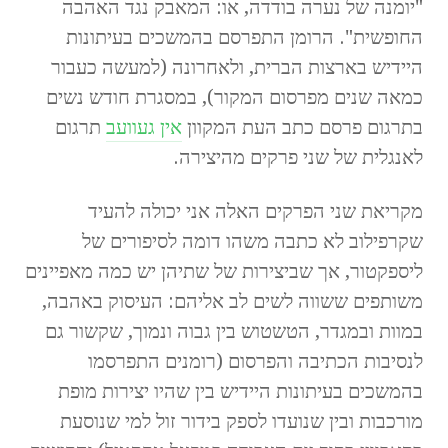
"יומנה של נערה בודדה, או: המאבק נגד האהבה
החופשית". הרומן התפרסם בהמשכים בעיתונות
היידיש בארצות הברית, ולאחרונה (למעשה כעבור
כמאה שנים מפרסום המקור), במסגרת חודש נשים
בתרגום פרסם כתב העת המקוון
אין געוועב
תרגום
לאנגלית של שני פרקים מהיצירה.
מקריאת שני הפרקים האלה אני יכולה להעיד
שקרפילוב לא כתבה משהו דומה לסיפורים של
ליספקטור, אך שביצירות של שתיהן יש כמה מאפיינים
משותפים ששווה לשים לב אליהם: העיסוק באהבה,
במוות ובמגדר, הטשטוש בין גבוה ונמוך, שקשור גם
לנסיבות הכתיבה והפרסום (רומנים התפרסמו
בהמשכים בעיתונות היידיש בין שהיו יצירות מופת
מורכבות ובין שנועדו לספק בידור זול למי שנוסעת