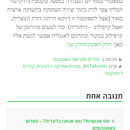
בסאבוויי בסוף יום העבודה במפעל טקסטיל) והקישור
הבלתי צפוי לדת בתוך יצירה העוסקת בתשוקה ארצית
מאוד (אצל ליספקטור זו דווקא הייתה הדת הנוצרית,
ואצל קרפילוב – היהודית). כדי לטעום מהרומן של
קרפילוב במקור ובתרגום לאנגלית אפשר לגשת אליו
כאן:
חלק ראשון
ו
חלק שני
.
פורסם ב-
ספרים שקראתי באוטובוס
תגים:
WITMonth
,
ספרות אמריקה הלטינית
,
קלריס
ליספקטור
תגובה אחת
מהי אנושיות? ומה אנחנו בלעדיה? – ספרים
באוטובוסים