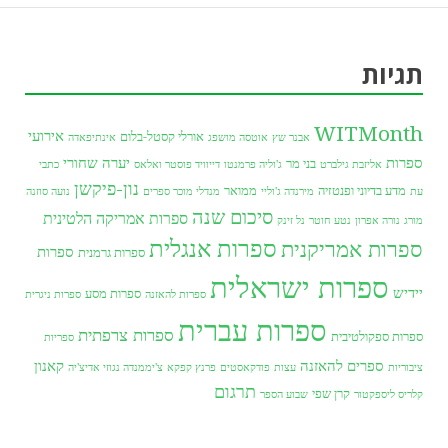
תגיות
WITMonth
אירועי
אורלי קסטל-בלום
אבנר שץ
אוטסה מושפג
אינתיפאדה
ספרות
יערה שחורי
בני מר
אליזבת גילברט
ג'וליה פרמנטו
דייוויד פוסטר ואלאס
כתבי
נון-פיקשן
מדע בדיוני ופנטזיה
ממואר
עת
מירנדה ג'וליי
מנדלי מוכר ספרים
נועה סוזנה
סיכום שנה
ספרות אמריקה הלטינית
מורג
נורה אפרון
נטע חוטר
נל זינק
ספרות אנגלית
ספרות אמריקנית
ספרות
ספרות גרמנית
ספרות ישראלית
יידיש
ספרות מסע
ספרות להאזנה
ספרות ניגרית
ספרות עברית
ספרות צרפתית
ספרות ספקולטיבית
ספריות
ספרים להאזנה
קאנון
ציבוריות
עצות
פודקאסטים
פרנץ קפקא
צ'יממנדה נגוזי אדיצ'יה
תרגום
קרן שפי
קלריס ליספקטור
שבוע הספר