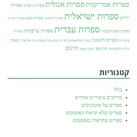
ספרות אנגלית
ספרות אמריקנית
ספרות
ספרות גרמנית
ספרות ישראלית
יידיש
ספרות מסע
ספרות להאזנה
ספרות ניגרית
ספרות עברית
ספרות צרפתית
ספרות ספקולטיבית
ספריות
ספרים להאזנה
קאנון
ציבוריות
עצות
פודקאסטים
פרנץ קפקא
צ'יממנדה נגוזי אדיצ'יה
תרגום
קרן שפי
קלריס ליספקטור
שבוע הספר
קטגוריות
כללי
מרחבים ציבוריים אחרים
ספרים על אוטובוסים
ספרים שלא קראתי באוטובוס
ספרים שקראתי באוטובוס