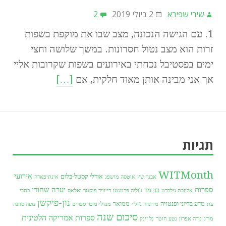
שירי שפירא
2 ביולי 2019
2
1. עם הגישה הנכונה, מצב שבו את מוקפת בשפות
זרות הוא מצב נטול חסרונות. במשך שלושה וחצי
ימים בפסטיבל נכחתי באירועים בשפות שקרובות אליי
אך אני מבינה אותן מאוד חלקית, אם
[…]
תגיות
WITMonth
אירועי
אורלי קסטל-בלום
אבנר שץ
אוטסה מושפג
אינתיפאדה
ספרות
יערה שחורי
בני מר
אליזבת גילברט
ג'וליה פרמנטו
דייוויד פוסטר ואלאס
כתבי
נון-פיקשן
מדע בדיוני ופנטזיה
ממואר
עת
מירנדה ג'וליי
מנדלי מוכר ספרים
נועה סוזנה
סיכום שנה
ספרות אמריקה הלטינית
מורג
נורה אפרון
נטע חוטר
נל זינק