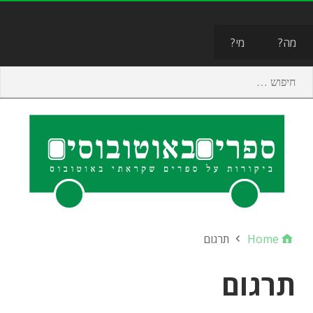
תפריט
מה?
מי?
Home
תרגום
תרגום