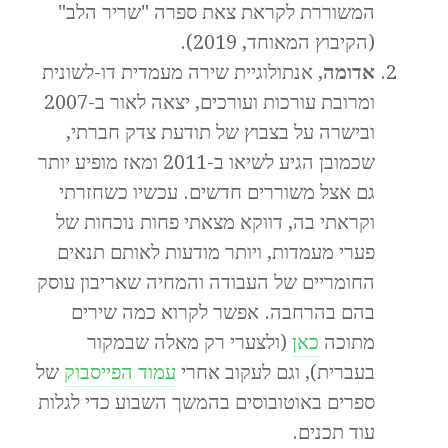
המשוררת לקראת צאת ספרה "שריר הלב"
(הקיבוץ המאוחד, 2019).
אדומה
, אנתולוגיית שירה מעמדית דו-לשונית
ומרובת עורכות ועורכים, יצאה לאור ב-2007
ובישרה על בצבוץ של תודעת צדק חברתי,
שכמובן הגיע לשיאו ב-2011 ומאז מופיע יותר
גם אצל משוררים חדשים. עכשיו כשחזרתי
וקראתי בה, דווקא מצאתי פחות נוכחות של
פערי מעמדות, ויותר מודעות לאותם תנאים
החומריים של העבודה והמחיה שאריבון עוסק
בהם בהרחבה. אפשר לקרוא כמה שירים
מתוכה
כאן
(ולצערי רק מאלה שבמקור
בעברית), וגם לעקוב אחרי
עמוד הפייסבוק
של
ספרים באוטובוסים בהמשך השבוע כדי לגלות
עוד תכנים.