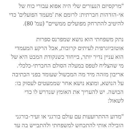
"מרקסיזם הנעורים שלי היה אפוא עבורי כוח של
אי-הזדהות חברתית: לרומם את 'מעמד הפועלים' כדי
להיטיב להתרחק מפועלים ממשיים" (עמ' 80).
נתק משפחתי הוא נושא שמפרנס ספרות
אוטוביוגרפית לעיתים קרובות, אבל הרקע המעמדי
הוא עניין נדיר יותר, בייחוד כשנקודת המבט היא של
מי שהצליח לטפס במעלה הסולם החברתי-כלכלי.
אריבון מזהה מיד מה המכשול שעומד בפני הכתיבה
על הנושא, ומוצא נושא אחר שממעטים לעסוק בו:
הבושה. יש להעריך את האומץ שנדרש לו כדי
לשאול:
"מדוע ההתרועעות עם עולם בורגני או זעיר-בורגני
הובילה אותי להתכחש למשפחתי ולהתבייש בה עד