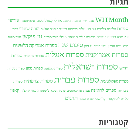
תגיות
WITMonth
אירועי
אורלי קסטל-בלום
אבנר שץ
אוטסה מושפג
אינתיפאדה
ספרות
יערה שחורי
בני מר
אליזבת גילברט
ג'וליה פרמנטו
דייוויד פוסטר ואלאס
כתבי
נון-פיקשן
מדע בדיוני ופנטזיה
ממואר
עת
מירנדה ג'וליי
מנדלי מוכר ספרים
נועה סוזנה
סיכום שנה
ספרות אמריקה הלטינית
מורג
נורה אפרון
נטע חוטר
נל זינק
ספרות אנגלית
ספרות אמריקנית
ספרות
ספרות גרמנית
ספרות ישראלית
יידיש
ספרות מסע
ספרות להאזנה
ספרות ניגרית
ספרות עברית
ספרות צרפתית
ספרות ספקולטיבית
ספריות
ספרים להאזנה
קאנון
ציבוריות
עצות
פודקאסטים
פרנץ קפקא
צ'יממנדה נגוזי אדיצ'יה
תרגום
קרן שפי
קלריס ליספקטור
שבוע הספר
קטגוריות