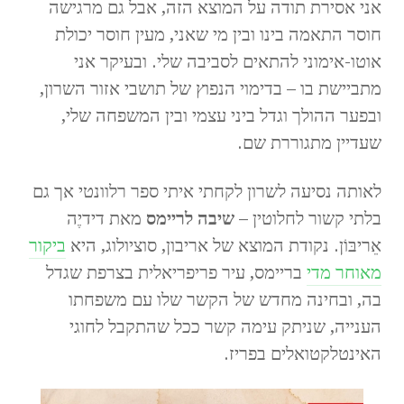
אני אסירת תודה על המוצא הזה, אבל גם מרגישה
חוסר התאמה בינו ובין מי שאני, מעין חוסר יכולת
אוטו-אימוני להתאים לסביבה שלי. ובעיקר אני
מתביישת בו – בדימוי הנפוץ של תושבי אזור השרון,
ובפער ההולך וגדל ביני עצמי ובין המשפחה שלי,
שעדיין מתגוררת שם.
לאותה נסיעה לשרון לקחתי איתי ספר רלוונטי אך גם
בלתי קשור לחלוטין –
שיבה לריימס
מאת דידיֶה
אֵריבּוֹן. נקודת המוצא של אריבון, סוציולוג, היא
ביקור
מאוחר מדי
בריימס, עיר פריפריאלית בצרפת שגדל
בה, ובחינה מחדש של הקשר שלו עם משפחתו
הענייה, שניתק עימה קשר ככל שהתקבל לחוגי
האינטלקטואלים בפריז.