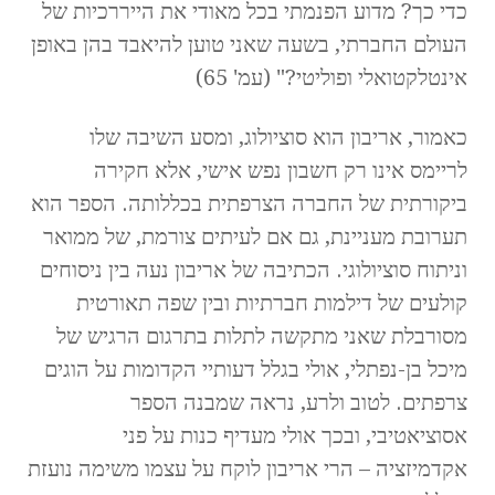
כדי כך? מדוע הפנמתי בכל מאודי את הייררכיות של
העולם החברתי, בשעה שאני טוען להיאבד בהן באופן
אינטלקטואלי ופוליטי?" (עמ' 65)
כאמור, אריבון הוא סוציולוג, ומסע השיבה שלו
לריימס אינו רק חשבון נפש אישי, אלא חקירה
ביקורתית של החברה הצרפתית בכללותה. הספר הוא
תערובת מעניינת, גם אם לעיתים צורמת, של ממואר
וניתוח סוציולוגי. הכתיבה של אריבון נעה בין ניסוחים
קולעים של דילמות חברתיות ובין שפה תאורטית
מסורבלת שאני מתקשה לתלות בתרגום הרגיש של
מיכל בן-נפתלי, אולי בגלל דעותיי הקדומות על הוגים
צרפתים. לטוב ולרע, נראה שמבנה הספר
אסוציאטיבי, ובכך אולי מעדיף כנות על פני
אקדמיזציה – הרי אריבון לוקח על עצמו משימה נועזת