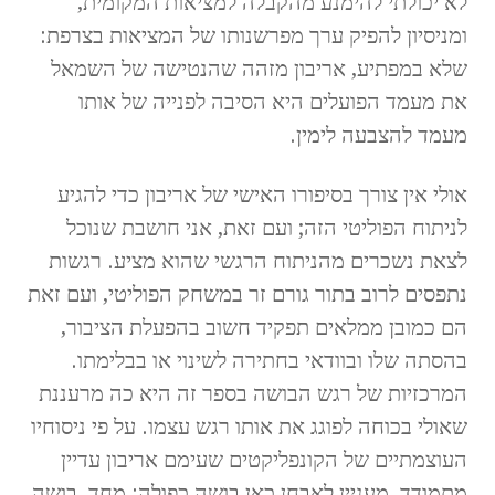
לא יכולתי להימנע מהקבלה למציאות המקומית,
ומניסיון להפיק ערך מפרשנותו של המציאות בצרפת:
שלא במפתיע, אריבון מזהה שהנטישה של השמאל
את מעמד הפועלים היא הסיבה לפנייה של אותו
מעמד להצבעה לימין.
אולי אין צורך בסיפורו האישי של אריבון כדי להגיע
לניתוח הפוליטי הזה; ועם זאת, אני חושבת שנוכל
לצאת נשכרים מהניתוח הרגשי שהוא מציע. רגשות
נתפסים לרוב בתור גורם זר במשחק הפוליטי, ועם זאת
הם כמובן ממלאים תפקיד חשוב בהפעלת הציבור,
בהסתה שלו ובוודאי בחתירה לשינוי או בבלימתו.
המרכזיות של רגש הבושה בספר זה היא כה מרעננת
שאולי בכוחה לפוגג את אותו רגש עצמו. על פי ניסוחיו
העוצמתיים של הקונפליקטים שעימם אריבון עדיין
מתמודד, מעניין לאבחן כאן בושה כפולה: מחד, בושה