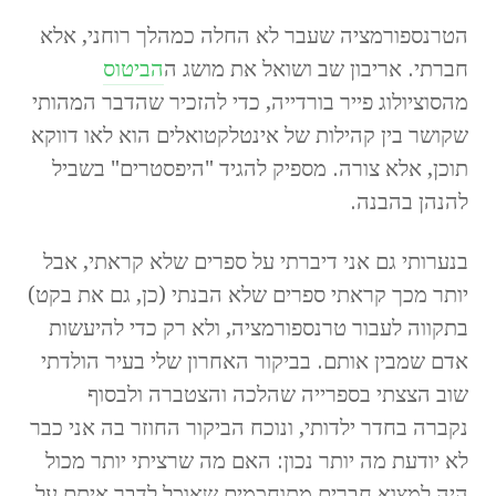
הטרנספורמציה שעבר לא החלה כמהלך רוחני, אלא
חברתי. אריבון שב ושואל את מושג ה
הביטוס
מהסוציולוג פייר בורדייה, כדי להזכיר שהדבר המהותי
שקושר בין קהילות של אינטלקטואלים הוא לאו דווקא
תוכן, אלא צורה. מספיק להגיד "היפסטרים" בשביל
להנהן בהבנה.
בנערותי גם אני דיברתי על ספרים שלא קראתי, אבל
יותר מכך קראתי ספרים שלא הבנתי (כן, גם את בקט)
בתקווה לעבור טרנספורמציה, ולא רק כדי להיעשות
אדם שמבין אותם. בביקור האחרון שלי בעיר הולדתי
שוב הצצתי בספרייה שהלכה והצטברה ולבסוף
נקברה בחדר ילדותי, ונוכח הביקור החוזר בה אני כבר
לא יודעת מה יותר נכון: האם מה שרציתי יותר מכול
היה למצוא חברים מתוחכמים שאוכל לדבר איתם על