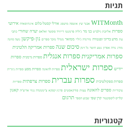
תגיות
WITMonth
אירועי
אורלי קסטל-בלום
אבנר שץ
אוטסה מושפג
אינתיפאדה
ספרות
יערה שחורי
בני מר
אליזבת גילברט
ג'וליה פרמנטו
דייוויד פוסטר ואלאס
כתבי
נון-פיקשן
מדע בדיוני ופנטזיה
ממואר
עת
מירנדה ג'וליי
מנדלי מוכר ספרים
נועה סוזנה
סיכום שנה
ספרות אמריקה הלטינית
מורג
נורה אפרון
נטע חוטר
נל זינק
ספרות אנגלית
ספרות אמריקנית
ספרות
ספרות גרמנית
ספרות ישראלית
יידיש
ספרות מסע
ספרות להאזנה
ספרות ניגרית
ספרות עברית
ספרות צרפתית
ספרות ספקולטיבית
ספריות
ספרים להאזנה
קאנון
ציבוריות
עצות
פודקאסטים
פרנץ קפקא
צ'יממנדה נגוזי אדיצ'יה
תרגום
קרן שפי
קלריס ליספקטור
שבוע הספר
קטגוריות