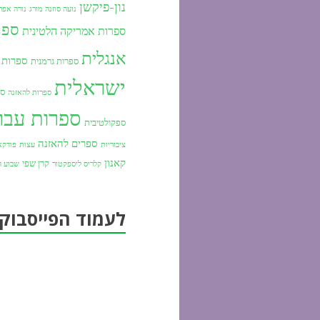
נון-פיקשן
נועה סוזנה מורג
נורה אפרו
ספר
ספרות אמריקה הלטינית
אנגלית
ספרות י
ספרות גרמנית
ישראלית
ספ
ספרות להאזנה
ספרות עבר
ספקולטיבית
ספרים להאזנה
ציבוריות
עצות
פודקא
קאנון
קרן שפי
קלריס ליספקטור
שבוע ה
לעמוד הפייסבוק