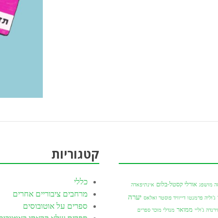
קטגוריות
כללי
אורלי קסטל-בלום
ה מושפג
אינתיפאדה
מרחבים ציבוריים אחרים
יערה
ג'וליה פרמנטו
דייוויד פוסטר ואלאס
ספרים על אוטובוסים
ממואר
רנדה ג'וליי
מנדלי מוכר ספרים
ספרים שלא קראתי באוטובוס