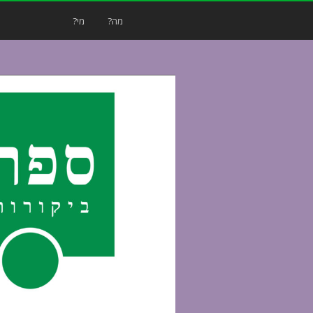
מה?
מי?