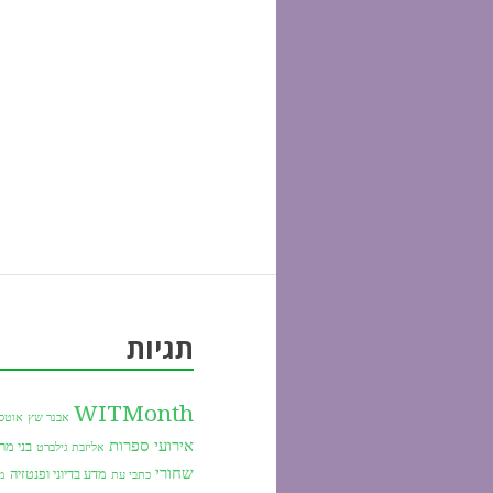
תגיות
WITMonth
אבנר שץ
אוטס
אירועי ספרות
בני מר
אליזבת גילברט
שחורי
מדע בדיוני ופנטזיה
כתבי עת
מי