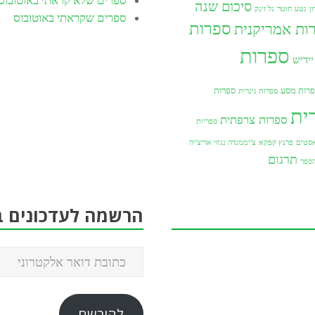
סיכום שנה
ן
נטע חוטר
נל זינק
ספרים שקראתי באוטובוס
ספרות
ות אמריקנית
ספרות
ידיש
רות מסע
ספרות
ספרות ניגרית
ית
ספרות צרפתית
ספריות
סטים
פרנץ קפקא
צ'יממנדה נגוזי אדיצ'יה
תרגום
ספר
הרשמה לעדכונים ב
להירשם