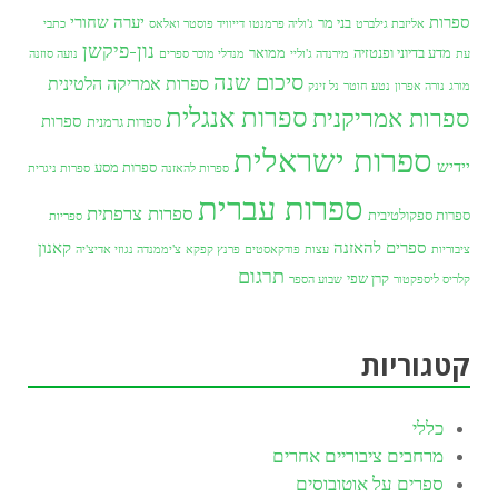
ספרות
יערה שחורי
בני מר
אליזבת גילברט
ג'וליה פרמנטו
דייוויד פוסטר ואלאס
כתבי
נון-פיקשן
מדע בדיוני ופנטזיה
ממואר
עת
מירנדה ג'וליי
מנדלי מוכר ספרים
נועה סוזנה
סיכום שנה
ספרות אמריקה הלטינית
מורג
נורה אפרון
נטע חוטר
נל זינק
ספרות אנגלית
ספרות אמריקנית
ספרות
ספרות גרמנית
ספרות ישראלית
יידיש
ספרות מסע
ספרות להאזנה
ספרות ניגרית
ספרות עברית
ספרות צרפתית
ספרות ספקולטיבית
ספריות
ספרים להאזנה
קאנון
ציבוריות
עצות
פודקאסטים
פרנץ קפקא
צ'יממנדה נגוזי אדיצ'יה
תרגום
קרן שפי
קלריס ליספקטור
שבוע הספר
קטגוריות
כללי
מרחבים ציבוריים אחרים
ספרים על אוטובוסים